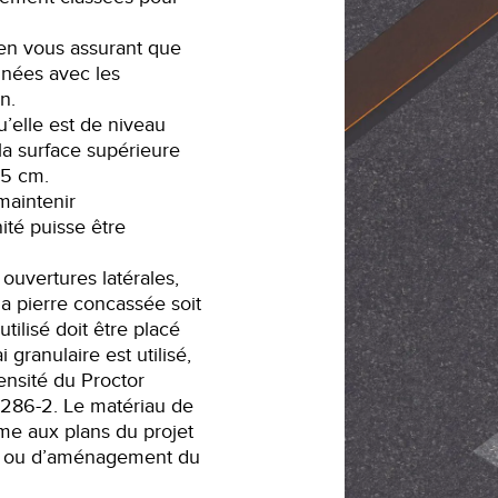
 en vous assurant que
gnées avec les
n.
u’elle est de niveau
 la surface supérieure
25 cm.
maintenir
ité puisse être
 ouvertures latérales,
 la pierre concassée soit
tilisé doit être placé
ranulaire est utilisé,
ensité du Proctor
3286-2
. Le matériau de
rme aux plans du projet
e ou
d’aménagement du