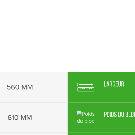
Largeur
560 MM
Poids du blo
610 MM