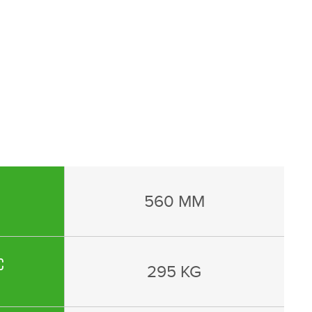
560 MM
c
295 KG